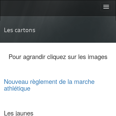
Toggl
naviga
Les cartons
Pour agrandir cliquez sur les images
Nouveau règlement de la marche
athlétique
Les jaunes