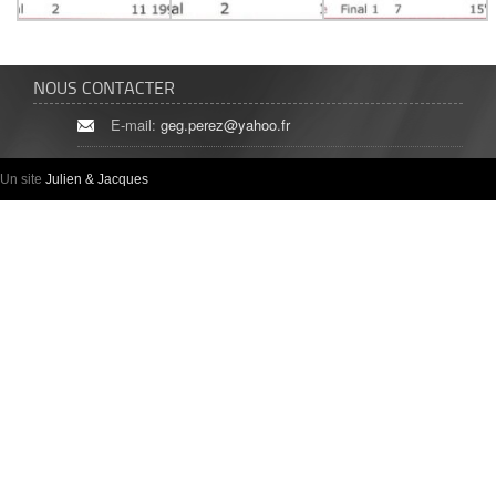
NOUS CONTACTER
E-mail:
geg.perez@yahoo.fr
Un site
Julien & Jacques