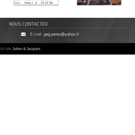
NOUS CONTACTER
E-mail:
geg.perez@yahoo.fr
Un site
Julien & Jacques