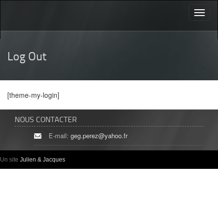
Toggl
naviga
Log Out
[theme-my-login]
NOUS CONTACTER
E-mail:
geg.perez@yahoo.fr
Un site
Julien & Jacques